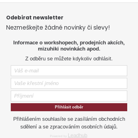
o
d
Z
v
a
á
á
c
p
Odebírat newsletter
n
í
a
í
Nezmeškejte žádné novinky či slevy!
p
t
í
r
v
Informace o workshopech, prodejních akcích,
k
mizuhiki novinkách apod.
y
Z odběru se můžete kdykoliv odhlásit.
v
ý
p
i
s
u
Přihlásit odběr
Přihlášením souhlasíte se zasíláním obchodních
sdělení a se zpracováním osobních údajů.
Leadhub
Powered by
.