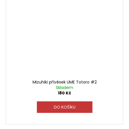
Mizuhiki přívěsek UME Totoro #2
Skladem
180 Kč
DO KOŠÍKU