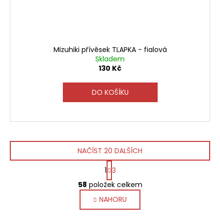
Mizuhiki přívěsek TLAPKA - fialová
Skladem
130 Kč
DO KOŠÍKU
NAČÍST 20 DALŠÍCH
S
1
3
t
O
r
58
položek celkem
v
á
NAHORU
l
n
k
á