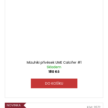
Mizuhiki přívěsek UME Calcifer #1
Skladem
180 Kč
DO KOŠÍKU
NOVINKA
Kód:
3572