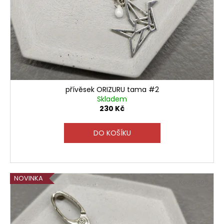
přívěsek ORIZURU tama #2
Skladem
230 Kč
DO KOŠÍKU
NOVINKA
Kód:
3595