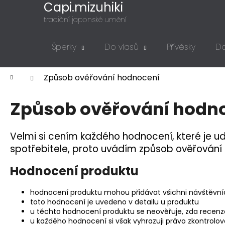
K
Přejít
Capi.mizuhiki
na
o
tradiční japonské umění
obsah
Zpět
Zpět
š
do
do
í
Šperky
Do vlasů
Přívěsky
Do
k
obchodu
obchodu
Domů
Způsob ověřování hodnocení
Způsob ověřování hodn
Velmi si cením každého hodnocení, které je ud
spotřebitele, proto uvádím způsob ověřování 
Hodnocení produktu
hodnocení produktu mohou přidávat všichni návštěvní
toto hodnocení je uvedeno v detailu u produktu
u těchto hodnocení produktu se neověřuje, zda recenzen
u každého hodnocení si však vyhrazuji právo zkontrolovat