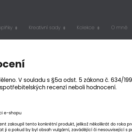
plňky
Kreativní sady
Kolekce
O mně
Co potřebujete najít?
HLEDAT
ocení
ěleno. V souladu s §5a odst. 5 zákona č. 634/199
Doporučujeme
spotřebitelských recenzí neboli hodnocení.
ci e-shopu
t zakoupil tento konkrétní produkt, jelikož několikrát do roka p
 ji a pokud by byl obsah vulgární, zavádějící či nesouvisející s