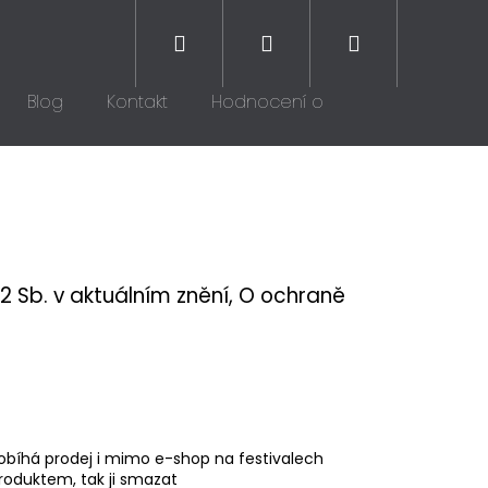
Hledat
Přihlášení
Nákupní
Blog
Kontakt
Hodnocení obchodu
košík
2 Sb. v aktuálním znění, O ochraně
robíhá prodej i mimo e-shop na festivalech
 produktem, tak ji smazat