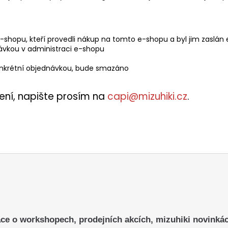
hopu, kteří provedli nákup na tomto e-shopu a byl jim zaslán 
ávkou v administraci e-shopu
onkrétní objednávkou, bude smazáno
ní, napište prosím na
capi@mizuhiki.cz
.
ce o workshopech, prodejních akcích, mizuhiki novinká