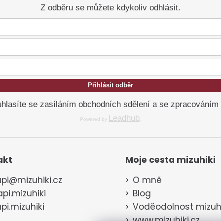
Z odběru se můžete kdykoliv odhlásit.
Přihlásit odběr
hlasíte se zasíláním obchodních sdělení a se zpracováním
Leadhub
Powered by
.
akt
Moje cesta mizuhiki
pi
@
mizuhiki.cz
O mně
pi.mizuhiki
Blog
pi.mizuhiki
Voděodolnost mizuhi
www.mizuhiki.cz