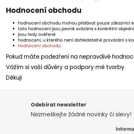
Hodnocení obchodu
hodnocení obchodu mohou přidávat pouze zákazníci e-s
tato hodnocení jsou pevně svázána s konkrétní objedn
jsou tedy ověřené
hodnocení, u kterého není dohledatelné provázání s k
Hodnocení obchodu
Pokud máte podezření na nepravdivé hodnoce
Vážím si vaší důvěry a podpory mé tvorby.
Děkuji
Z
á
p
Odebírat newsletter
a
Nezmeškejte žádné novinky či slevy!
t
í
Informa