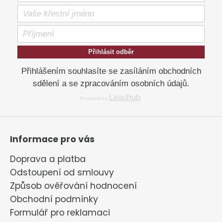
v
ý
p
i
s
Přihlásit odběr
u
Přihlášením souhlasíte se zasíláním obchodních
sdělení a se zpracováním osobních údajů.
Leadhub
Powered by
.
Informace pro vás
Doprava a platba
Odstoupení od smlouvy
Způsob ověřování hodnocení
Obchodní podmínky
Formulář pro reklamaci