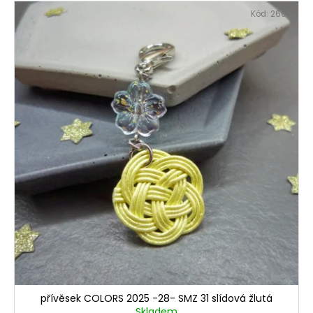
č
u
Kód:
2663
j
e
m
e
přívěsek COLORS 2025 -28- SMZ 31 slídová žlutá
Skladem