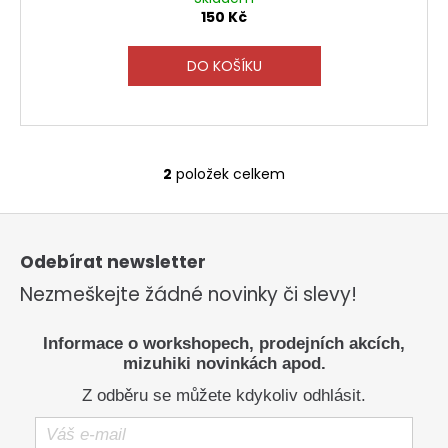
150 Kč
DO KOŠÍKU
2
položek celkem
O
v
Z
l
á
á
p
Odebírat newsletter
d
a
a
Nezmeškejte žádné novinky či slevy!
t
c
í
í
Informace o workshopech, prodejních akcích,
p
mizuhiki novinkách apod.
r
Z odběru se můžete kdykoliv odhlásit.
v
k
y