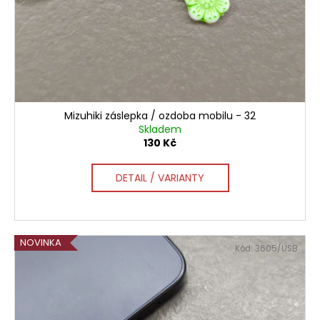
č
k
u
t
j
ů
e
m
e
Mizuhiki záslepka / ozdoba mobilu - 32
Skladem
130 Kč
DETAIL / VARIANTY
NOVINKA
Kód:
3605/USB