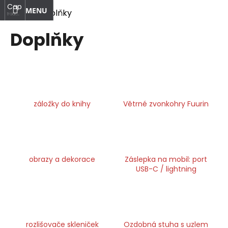
K
Capi.mizuhiki
at
Nákupní
Přihlášení
Přejít
Domů
Doplňky
o
tradiční
na
japonské
Zpět
Zpět
košík
Menu
š
umění
obsah
Doplňky
í
C
k
o
p
o
záložky do knihy
Větrné zvonkohry Fuurin
t
ř
e
b
u
obrazy a dekorace
Záslepka na mobil: port
USB-C / lightning
j
e
t
e
rozlišovače skleniček
Ozdobná stuha s uzlem
n