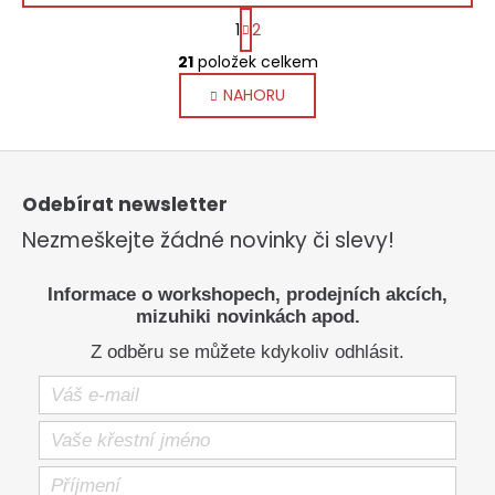
S
1
2
t
O
r
21
položek celkem
v
á
NAHORU
l
n
k
á
o
d
Z
v
a
á
á
c
p
Odebírat newsletter
n
í
a
í
Nezmeškejte žádné novinky či slevy!
p
t
í
r
v
Informace o workshopech, prodejních akcích,
k
mizuhiki novinkách apod.
y
Z odběru se můžete kdykoliv odhlásit.
v
ý
p
i
s
u