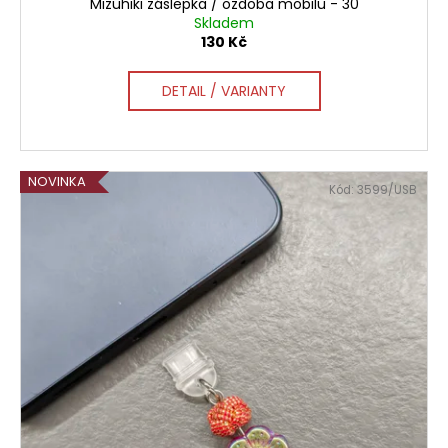
Mizuhiki záslepka / ozdoba mobilu - 30
Skladem
130 Kč
DETAIL / VARIANTY
NOVINKA
Kód:
3599/USB