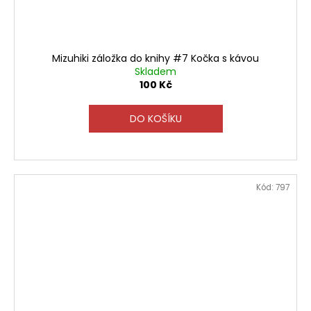
Mizuhiki záložka do knihy #7 Kočka s kávou
Skladem
100 Kč
DO KOŠÍKU
Kód:
797