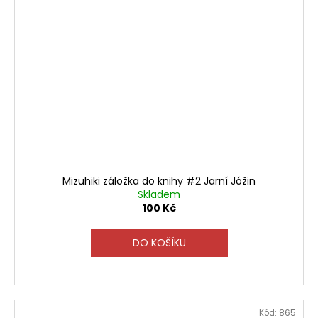
Mizuhiki záložka do knihy #2 Jarní Jóžin
Skladem
100 Kč
DO KOŠÍKU
Kód:
865