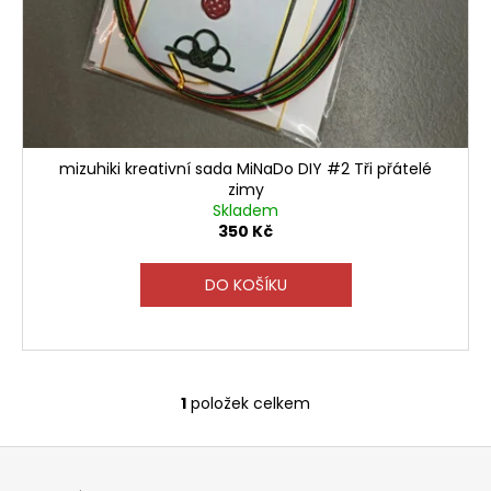
č
t
u
j
ů
e
m
e
mizuhiki kreativní sada MiNaDo DIY #2 Tři přátelé
zimy
Skladem
350 Kč
DO KOŠÍKU
1
položek celkem
O
v
Z
l
á
á