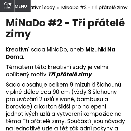
K
Capi.mizuhiki
at
Nákupní
Přihlášení
Přejít
Domů
Kreativní sady
MiNaDo #2 - Tři přátelé zimy
o
tradiční
na
japonské
Zpět
Zpět
košík
Menu
š
umění
obsah
MiNaDo #2 - Tři přátelé
í
zimy
C
k
o
p
Kreativní sada MiNaDo, aneb
Mi
zuhiki
Na
o
Do
ma.
t
Tématem této kreativní sady je velmi
ř
oblíbený motiv
Tři přátelé zimy
.
e
b
Sada obsahuje celkem 9 mizuhiki šlahounů
v plné délce cca 90 cm (vždy 3 šlahouny
u
pro uvázání 2 uzlů slivoně, bambusu a
j
borovice) a karton šikiši pro nalepení
e
jednotlivých uzlů a vytvoření kompozice na
t
téma Tři přátelé zimy. Součástí jsou návody
e
na jednotlivé uzle a též základní pokyny a
n