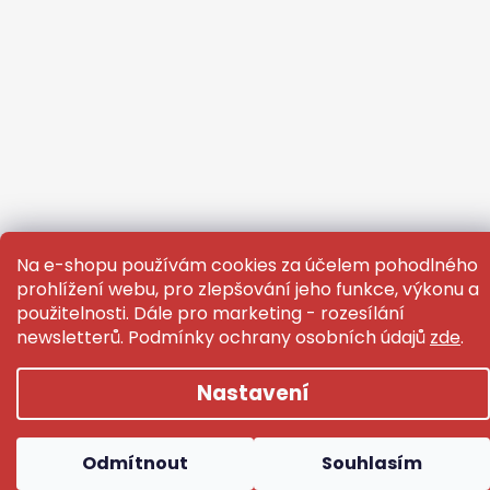
Na e-shopu používám cookies za účelem pohodlného
Vytvořil Shoptet
prohlížení webu, pro zlepšování jeho funkce, výkonu a
použitelnosti. Dále pro marketing - rozesílání
Copyright 2026
Capi.mizuhiki
. Všechna práva
newsletterů. Podmínky ochrany osobních údajů
zde
.
vyhrazena.
Upravit nastavení cookies
Nastavení
Odmítnout
Souhlasím