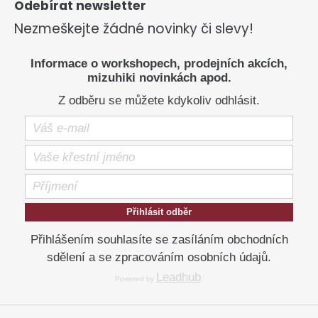
p
Odebírat newsletter
d
a
a
Nezmeškejte žádné novinky či slevy!
t
c
í
í
Informace o workshopech, prodejních akcích,
p
mizuhiki novinkách apod.
r
Z odběru se můžete kdykoliv odhlásit.
v
k
y
v
ý
p
i
s
Přihlásit odběr
u
Přihlášením souhlasíte se zasíláním obchodních
sdělení a se zpracováním osobních údajů.
Leadhub
Powered by
.