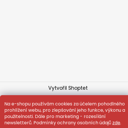
Vytvořil Shoptet
Copyright 2026
Capi.mizuhiki
. Všechna práva
vyhrazena.
Upravit nastavení cookies
Na e-shopu používám cookies za účelem pohodlného
prohlížení webu, pro zlepšování jeho funkce, výkonu a
použitelnosti. Dále pro marketing - rozesílání
newsletterů. Podmínky ochrany osobních údajů
zde
.