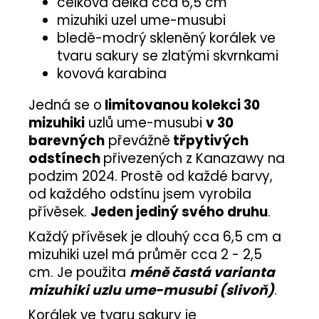
celková délka cca 6,5 cm
mizuhiki uzel ume-musubi
bledě-modrý skleněný korálek ve
tvaru sakury se zlatými skvrnkami
kovová karabina
Jedná se o
limitovanou kolekci 30
mizuhiki
uzlů ume-musubi
v 30
barevných
převážně
třpytivých
odstínech
přivezených z Kanazawy na
podzim 2024. Prostě od každé barvy,
od každého odstínu jsem vyrobila
přívěsek.
Jeden jediný svého druhu
.
Každý přívěsek je dlouhý cca 6,5 cm a
mizuhiki uzel má průměr cca 2 - 2,5
cm. Je použita
méně častá varianta
mizuhiki uzlu ume-musubi (slivoň)
.
Korálek ve tvaru sakury je