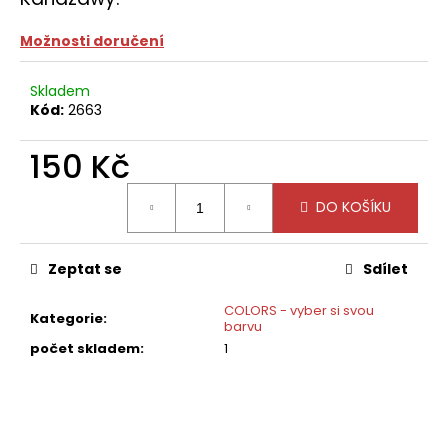
č
u
Možnosti doručení
j
e
m
Skladem
e
Kód:
2663
150 Kč
Měrná
DO KOŠÍKU
cena:
Zeptat se
Sdílet
COLORS - vyber si svou
Kategorie
:
barvu
počet skladem
:
1