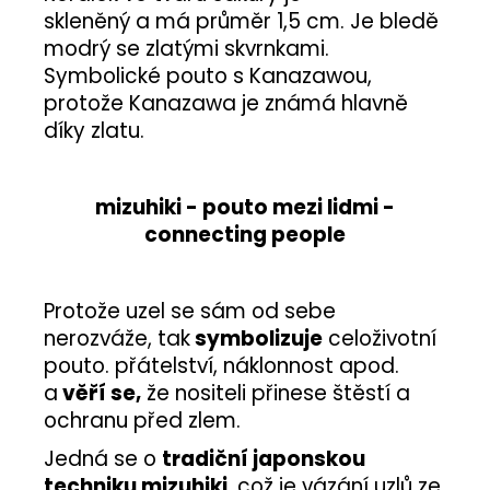
skleněný
a má průměr 1,5 cm. Je bledě
modrý se zlatými skvrnkami.
Symbolické pouto s Kanazawou,
protože Kanazawa je známá hlavně
díky zlatu.
mizuhiki - pouto mezi lidmi -
connecting people
Protože uzel se sám od sebe
nerozváže, tak
symbolizuje
celoživotní
pouto. přátelství, náklonnost apod.
a
věří se,
že nositeli přinese štěstí a
ochranu před zlem.
Jedná se o
tradiční japonskou
techniku mizuhiki
, což je vázání uzlů ze