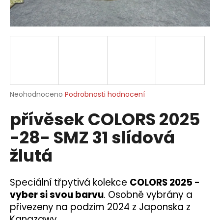
a
j
í
t
?
Průměrné
Neohodnoceno
Podrobnosti hodnocení
hodnocení
přívěsek COLORS 2025
produktu
HLEDAT
je
-28- SMZ 31 slídová
0,0
z
žlutá
5
D
hvězdiček.
o
p
Speciální třpytivá kolekce
COLORS 2025 -
o
vyber si svou barvu
. Osobně vybrány a
r
přivezeny na podzim 2024 z Japonska z
u
Kanazawy.