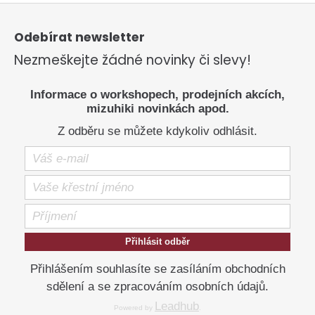
Z
á
p
Odebírat newsletter
a
Nezmeškejte žádné novinky či slevy!
t
í
Informace o workshopech, prodejních akcích,
mizuhiki novinkách apod.
Z odběru se můžete kdykoliv odhlásit.
Přihlásit odběr
Přihlášením souhlasíte se zasíláním obchodních
sdělení a se zpracováním osobních údajů.
Leadhub
Powered by
.