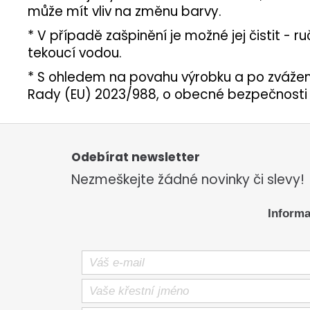
může mít vliv na změnu barvy.
* V případě zašpinění je možné jej čistit -
tekoucí vodou.
* S ohledem na povahu výrobku a po zvážen
Rady (EU) 2023/988, o obecné bezpečnosti v
Z
á
p
Odebírat newsletter
a
Nezmeškejte žádné novinky či slevy!
t
í
Informa