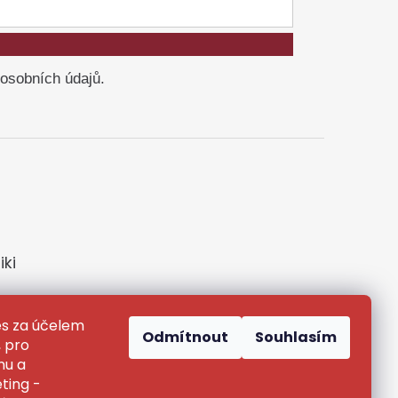
 osobních údajů.
ki
s za účelem
Odmítnout
Souhlasím
 pro
nu a
ting -