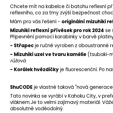
Chcete mít na kabelce či batohu reflexní pří
reflexního, co za tmy zvýší bezpečnost cho
Mám pro vás řešení -
originální mizuhiki r
Mizuhiki reflexní přívěsek pro rok 2024
se 
Připevnění pomocí karabinky v barvě platiny
- Střapec
je ručně vyroben z oboustranné r
- Mizuhiki uzel ve tvaru kamélie
(tsubaki-m
růžová
.
- Korálek hvězdičky
je fluorescenční. Po na
ShuCODE
je vlastně taková "nová generace
Tato novinka se vyrábí v Kahoku City, v pref
vláknem.
Je
to velmi zajímavý materiál. Váže 
absolutně voděodolný.