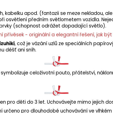
oh, kabelku apod. (fantazii se meze nekladou, ale 
 při osvětlení předním světlometem vozidla. Nej
í prvky (schopnost odrážet dopadající světlo).
ní přívěsek - originální a elegantní řešení, jak bý
zuhiki
, což je vázání uzlů ze speciálních papíro
u déšť ani sníh.
ymbolizuje celoživotní pouto, přátelství, náklonn
en pro děti do 3 let. Uchovávejte mimo jejich do
není určeno pro dlouhodobé uchovávání ve vlhkém