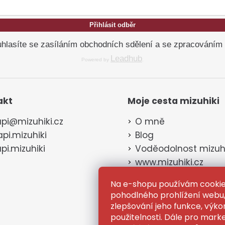
Přihlásit odběr
hlasíte se zasíláním obchodních sdělení a se zpracováním
Leadhub
Powered by
.
akt
Moje cesta mizuhiki
pi
@
mizuhiki.cz
O mně
pi.mizuhiki
Blog
pi.mizuhiki
Voděodolnost mizuhi
www.mizuhiki.cz
Na e-shopu používám cookie
pohodlného prohlížení webu,
zlepšování jeho funkce, výko
použitelnosti. Dále pro marke