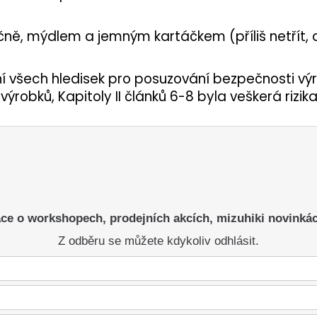
 ručně, mýdlem a jemným kartáčkem (příliš netřít
í všech hledisek pro posuzování bezpečnosti vý
ýrobků, Kapitoly II článků 6-8 byla veškerá riz
ce o workshopech, prodejních akcích, mizuhiki novinká
Z odběru se můžete kdykoliv odhlásit.