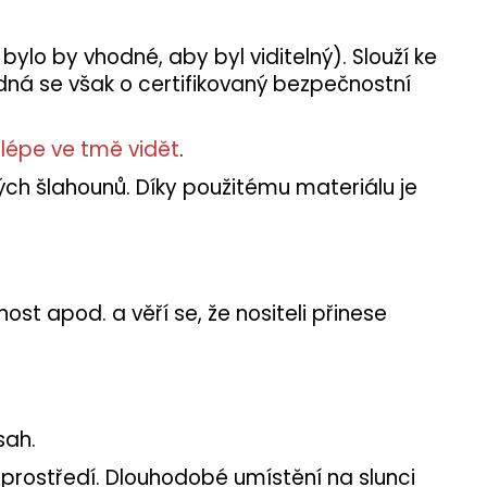
bylo by vhodné, aby byl viditelný). Slouží ke
edná se však o certifikovaný bezpečnostní
t lépe ve tmě vidět
.
vých šlahounů. Díky použitému materiálu je
ost apod. a věří se, že nositeli přinese
sah.
 prostředí. Dlouhodobé umístění na slunci