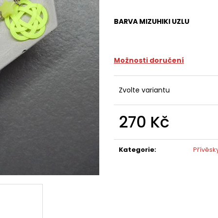
BARVA MIZUHIKI UZLU
Možnosti doručení
Zvolte variantu
270 Kč
Měrná
cena:
Kategorie
:
Přívěsk