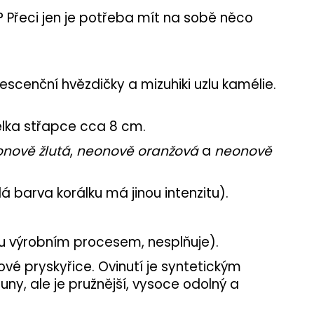
y? Přeci jen je potřeba mít na sobě něco
escenční hvězdičky a mizuhiki uzlu kamélie.
élka střapce cca 8 cm.
nově žlutá
,
neonově oranžová
a
neonově
á barva korálku má jinou intenzitu).
danou výrobním procesem, nesplňuje).
ové pryskyřice. Ovinutí je syntetickým
uny, ale je pružnější, vysoce odolný a