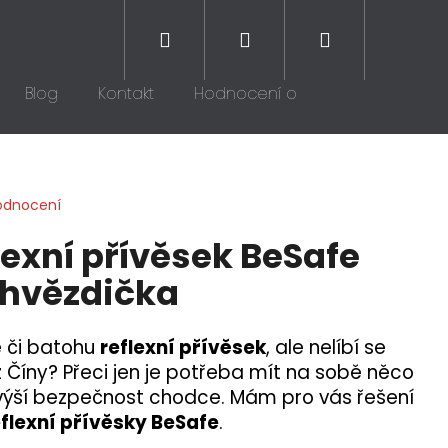
Hledat
Přihlášení
Nákupní
Blog
Kontakt
Hodnocení obchodu
košík
odnocení
lexní přívěsek BeSafe
á hvězdička
 či batohu
reflexní přívěsek
, ale nelíbí se
z Číny? Přeci jen je potřeba mít na sobě něco
zvýší bezpečnost chodce. Mám pro vás řešení
reflexní přívěsky BeSafe
.