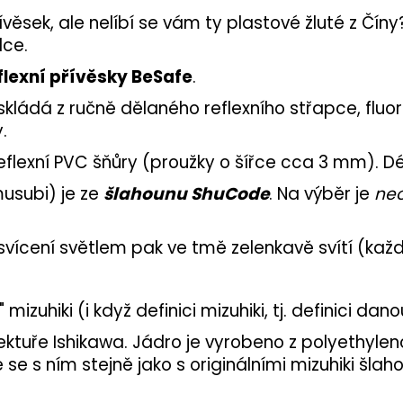
věsek, ale nelíbí se vám ty plastové žluté z Čín
dce.
eflexní přívěsky BeSafe
.
skládá z ručně dělaného reflexního střapce, fluor
.
eflexní PVC šňůry (proužky o šířce cca 3 mm). D
usubi) je ze
šlahounu ShuCode
. Na výběr je
neo
svícení světlem pak ve tmě zelenkavě svítí (každ
" mizuhiki
(i když definici mizuhiki, tj. definici 
ektuře Ishikawa. Jádro je vyrobeno z polyethylen
se s ním stejně jako s originálními mizuhiki šlaho