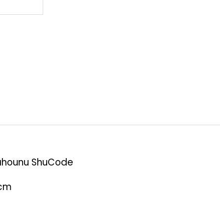
lahounu ShuCode
 cm