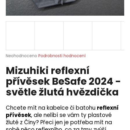
a
j
í
t
?
Průměrné
Neohodnoceno
Podrobnosti hodnocení
hodnocení
Mizuhiki reflexní
produktu
HLEDAT
je
přívěsek BeSafe 2024 -
0,0
z
světle žlutá hvězdička
5
D
hvězdiček.
o
p
Chcete mít na kabelce či batohu
reflexní
o
přívěsek
, ale nelíbí se vám ty plastové
r
žluté z Číny? Přeci jen je potřeba mít na
u
sobě něco reflexního, co za tmy zvýší