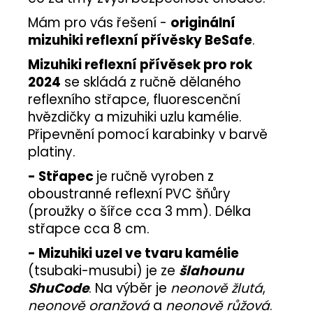
Mám pro vás řešení -
originální
mizuhiki reflexní přívěsky BeSafe
.
Mizuhiki reflexní přívěsek pro rok
2024
se skládá z ručně dělaného
reflexního střapce, fluorescenční
hvězdičky a mizuhiki uzlu kamélie.
Připevnění pomocí karabinky v barvě
platiny.
- Střapec
je ručně vyroben z
oboustranné reflexní PVC šňůry
(proužky o šířce cca 3 mm). Délka
střapce cca 8 cm.
- Mizuhiki uzel ve tvaru kamélie
(tsubaki-musubi) je ze
šlahounu
ShuCode
. Na výběr je
neonově žlutá
,
neonově oranžová
a
neonově růžová
.