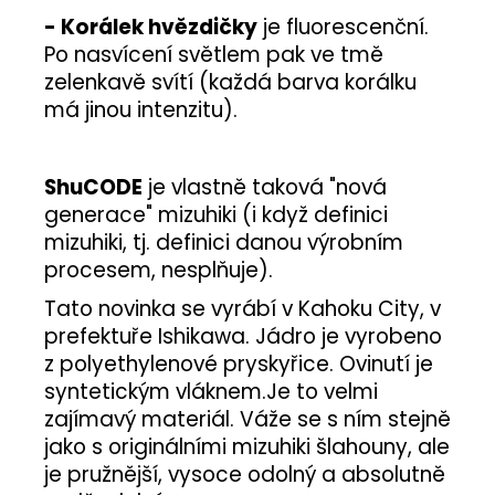
- Korálek hvězdičky
je fluorescenční.
Po nasvícení světlem pak ve tmě
zelenkavě svítí (každá barva korálku
má jinou intenzitu).
ShuCODE
je vlastně taková "nová
generace" mizuhiki
(i když definici
mizuhiki, tj. definici danou výrobním
procesem, nesplňuje).
Tato novinka se vyrábí v Kahoku City, v
prefektuře Ishikawa. Jádro je vyrobeno
z polyethylenové pryskyřice. Ovinutí je
syntetickým vláknem.
Je
to velmi
zajímavý materiál. Váže se s ním stejně
jako s originálními mizuhiki šlahouny, ale
je pružnější, vysoce odolný a absolutně