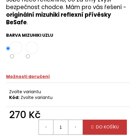
č
bezpečnost chodce. Mám pro vás řešení -
u
j
originální mizuhiki reflexní přívěsky
e
BeSafe
.
m
e
BARVA MIZUHIKI UZLU
Možnosti doručení
Zvolte variantu
Kód:
Zvolte variantu
270 Kč
Měrná
DO KOŠÍKU
cena: