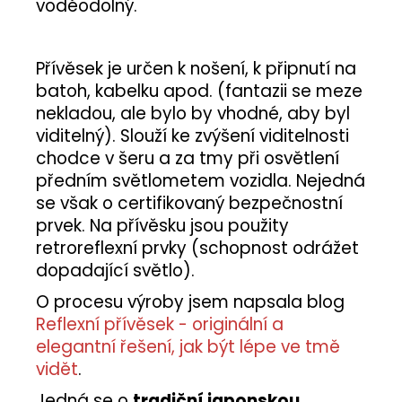
voděodolný.
Přívěsek je určen k nošení, k připnutí na
batoh, kabelku apod. (fantazii se meze
nekladou, ale bylo by vhodné, aby byl
viditelný). Slouží ke zvýšení viditelnosti
chodce v šeru a za tmy při osvětlení
předním světlometem vozidla. Nejedná
se však o certifikovaný bezpečnostní
prvek. Na přívěsku jsou použity
retroreflexní prvky (schopnost odrážet
dopadající světlo).
O procesu výroby jsem napsala blog
Reflexní přívěsek - originální a
elegantní řešení, jak být lépe ve tmě
vidět
.
Jedná se o
tradiční japonskou