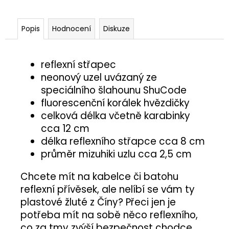
Popis
Hodnocení
Diskuze
reflexní střapec
neonový uzel uvázaný ze
speciálního šlahounu ShuCode
fluorescenční korálek hvězdičky
celková délka včetně karabinky
cca 12 cm
délka reflexního střapce cca 8 cm
průměr mizuhiki uzlu cca 2,5 cm
Chcete mít na kabelce či batohu
reflexní přívěsek, ale nelíbí se vám ty
plastové žluté z Číny? Přeci jen je
potřeba mít na sobě něco reflexního,
co za tmy zvýší bezpečnost chodce.