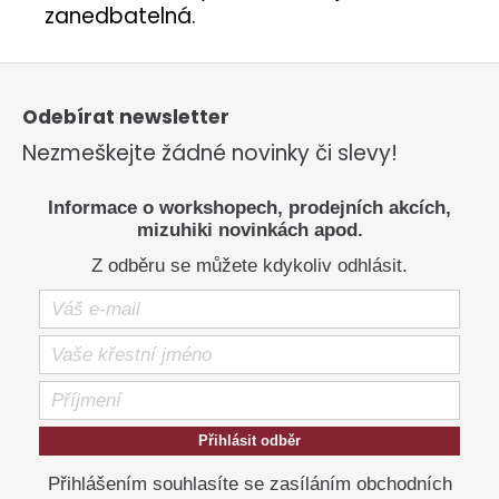
zanedbatelná.
Z
á
p
Odebírat newsletter
a
Nezmeškejte žádné novinky či slevy!
t
í
Informace o workshopech, prodejních akcích,
mizuhiki novinkách apod.
Z odběru se můžete kdykoliv odhlásit.
Přihlásit odběr
Přihlášením souhlasíte se zasíláním obchodních