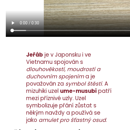
č
u
j
e
m
e
Jeřáb
je v Japonsku i ve
Vietnamu spojován s
dlouhověkostí, moudrostí a
duchovním spojením
a je
považován za
symbol štěstí
. A
mizuhiki uzel
ume-musubi
patří
mezi příznivé uzly. Uzel
symbolizuje přání zůstat s
někým navždy a používá se
jako
amulet pro šťastný osud
.