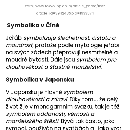
zdroj: www.tokyo-np.co.jp/article_photo/list?
article_id=394248&pid=1933874
Symbolika v Číně
Jeřáb
symbolizuje šlechetnost, čistotu a
moudrost
, protože podle mytologie jeřábi
na svých zádech přepravují nesmrtelné a
moudré bytosti. Dále jsou
symbolem pro
dlouhověkost a šťastné manželství
.
Symbolika v Japonsku
V Japonsku je hlavně
symbolem
dlouhověkosti a zdraví
. Díky tomu, že celý
život žije v monogamním svazku, tak je též
symbolem oddanosti, věrnosti a
manželského štěstí
. Bývá tak často, jako
symbol, používán na svatbách a i jako vzor