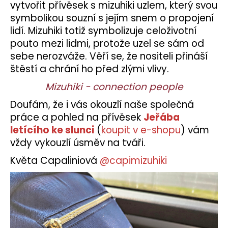
vytvořit přívěsek s mizuhiki uzlem, který svou
symbolikou souzní s jejím snem o propojení
lidí. Mizuhiki totiž symbolizuje celoživotní
pouto mezi lidmi, protože uzel se sám od
sebe nerozváže. Věří se, že nositeli přináší
štěstí a chrání ho před zlými vlivy.
Mizuhiki - connection people
Doufám, že i vás okouzlí naše společná
práce a pohled na přívěsek
Jeřába
letícího ke slunci
(
koupit v e-shopu
) vám
vždy vykouzlí úsměv na tváři.
Květa Capaliniová
@capimizuhiki