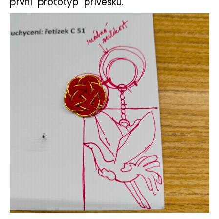
první "prototyp" přívěsku.