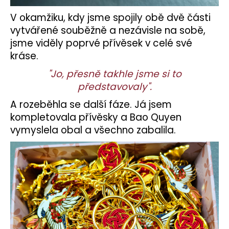
V okamžiku, kdy jsme spojily obě dvě části
vytvářené souběžně a nezávisle na sobě,
jsme viděly poprvé přívěsek v celé své
kráse.
"Jo, přesně takhle jsme si to
představovaly".
A rozeběhla se další fáze. Já jsem
kompletovala přívěsky a Bao Quyen
vymyslela obal a všechno zabalila.