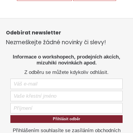
Z
á
p
Odebírat newsletter
a
Nezmeškejte žádné novinky či slevy!
t
í
Informace o workshopech, prodejních akcích,
mizuhiki novinkách apod.
Z odběru se můžete kdykoliv odhlásit.
Přihlásit odběr
Přihlášením souhlasíte se zasíláním obchodních