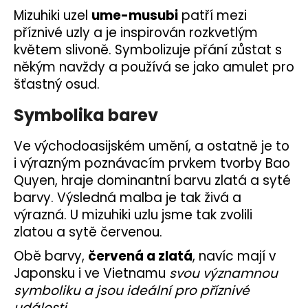
Mizuhiki uzel
ume-musubi
patří mezi
příznivé uzly a je inspirován rozkvetlým
květem slivoně. Symbolizuje přání zůstat s
někým navždy a používá se jako amulet pro
šťastný osud.
Symbolika barev
Ve východoasijském umění, a ostatně je to
i výrazným poznávacím prvkem tvorby Bao
Quyen, hraje dominantní barvu zlatá a syté
barvy. Výsledná malba je tak živá a
výrazná. U mizuhiki uzlu jsme tak zvolili
zlatou a sytě červenou.
Obě barvy,
červená a zlatá
, navíc mají v
Japonsku i ve Vietnamu
svou významnou
symboliku a jsou ideální pro příznivé
události
.