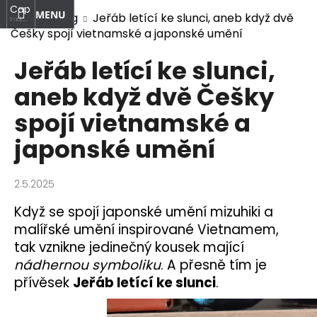
K
Capi.mizuhiki
at
Nákupní
Přihlášení
Přejít
Domů
Blog
Jeřáb letící ke slunci, aneb když dvě
o
tradiční
na
japonské
Češky spojí vietnamské a japonské umění
Zpět
Zpět
košík
Menu
š
umění
obsah
í
Jeřáb letící ke slunci,
C
k
aneb když dvě Češky
o
p
spojí vietnamské a
o
japonské umění
t
ř
e
2.5.2025
b
Když se spojí japonské umění mizuhiki a
u
malířské umění inspirované Vietnamem,
j
tak vznikne jedinečný kousek mající
e
nádhernou symboliku
. A přesně tím je
t
přívěsek
Jeřáb letící ke slunci
.
e
n