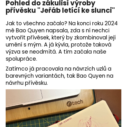
Pohled do zákulisí výroby
přívěsku "Jeřáb letící ke slunci"
Jak to všechno začalo? Na konci roku 2024
mě Bao Quyen napsala, zda s ní nechci
vytvořit přívěsek, který by zkombinoval její
umění s mým. A já kývla, protože taková
výzva se neodmítá. A tím začala naše
spolupráce.
Zatímco já pracovala na návrzích uzlů a
barevných variantách, tak Bao Quyen na
návrhu přívěsku.