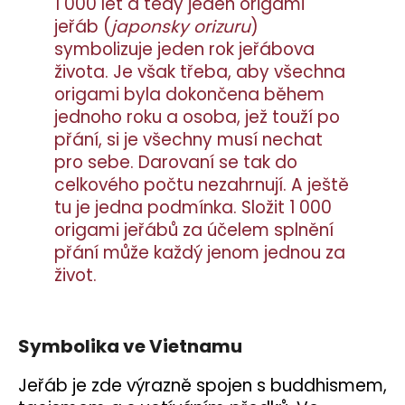
1 000 let a tedy jeden origami
jeřáb (
japonsky orizuru
)
symbolizuje jeden rok jeřábova
života. Je však třeba, aby všechna
origami byla dokončena během
jednoho roku a osoba, jež touží po
přání, si je všechny musí nechat
pro sebe. Darovaní se tak do
celkového počtu nezahrnují. A ještě
tu je jedna podmínka. Složit 1 000
origami jeřábů za účelem splnění
přání může každý jenom jednou za
život.
Symbolika ve Vietnamu
Jeřáb je zde výrazně spojen s buddhismem,