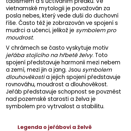
taoismem a s uctíváním předků. Ve
vietnamské mytologii je považován za
posla nebes, který vede duši do duchovní
říše. Často též je zobrazován ve spojení s
mudrci a učenci, jelikož je
symbolem pro
moudrost
.
V chrámech se často vyskytuje motiv
jeřába stojícího na hřbetě želvy
. Toto
spojení představuje harmonii mezi nebem
a zemí, mezi jin a jang. Jsou
symbolem
dlouhověkosti
a jejich spojení představuje
rovnováhu, moudrost a dlouhověkost.
Jeřáb představuje schopnost se povznést
nad pozemské starosti a želva je
symbolem pro vytrvalost a stabilitu.
Legenda o jeřábovi a želvě