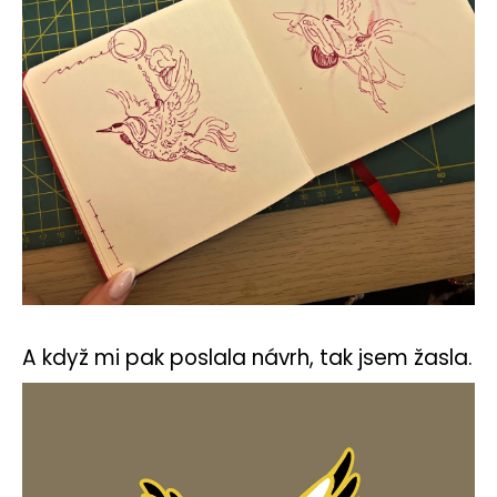
A když mi pak poslala návrh, tak jsem žasla.