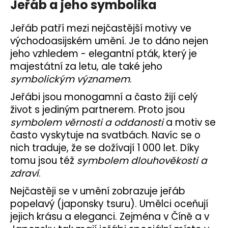
Jeřáb a jeho symbolika
Jeřáb patří mezi nejčastější motivy ve
východoasijském umění. Je to dáno nejen
jeho vzhledem - elegantní pták, který je
majestátní za letu, ale také jeho
symbolickým významem
.
Jeřábi jsou monogamní a často žijí celý
život s jediným partnerem. Proto jsou
symbolem věrnosti a oddanosti
a motiv se
často vyskytuje na svatbách. Navíc se o
nich traduje, že se dožívají 1 000 let. Díky
tomu jsou též
symbolem dlouhověkosti a
zdraví
.
Nejčastěji se v umění zobrazuje jeřáb
popelavý (japonsky tsuru). Umělci oceňují
jejich krásu a eleganci. Zejména v Číně a v