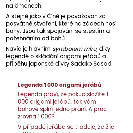
na kimonech.
A stejně jako v Číně je považován za
posvátné stvoření, které na zádech nosí
bohy. Jsou tak spojováni se štěstím a
požehnáním od bohů.
Navíc je hlavním
symbolem míru
, díky
legendě o skládání origami jeřábů a
příběhu japonské dívky Sadako Sasaki.
Legenda 1 000 origami jeřábů
Legenda praví, že pokud složíte 1
000 origami jeřábů, tak vám
bohové splní jedno přání. A proč
zrovna 1 000?
V případě jeřába se traduje, že žije