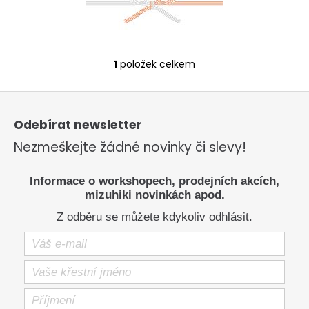
a
j
í
1
položek celkem
t
O
v
?
Z
l
á
á
p
Odebírat newsletter
d
a
a
Nezmeškejte žádné novinky či slevy!
t
c
HLEDAT
í
í
Informace o workshopech, prodejních akcích,
p
mizuhiki novinkách apod.
r
Z odběru se můžete kdykoliv odhlásit.
D
v
o
k
p
y
o
v
r
ý
u
p