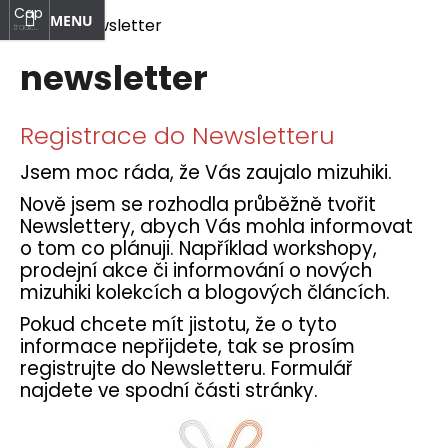
K
Capi.mizuhiki
at
Nákupní
Přihlášení
Přejít
Domů
newsletter
o
tradiční
na
japonské
Zpět
Zpět
košík
Menu
š
umění
obsah
newsletter
í
C
k
V
Registrace do Newsletteru
o
ý
p
Jsem moc ráda, že Vás zaujalo mizuhiki.
p
o
Nově jsem se rozhodla průběžně tvořit
i
t
Newslettery, abych Vás mohla informovat
s
ř
o tom co plánuji. Například workshopy,
č
e
prodejní akce či informování o nových
l
b
mizuhiki kolekcích a blogových článcích.
á
u
Pokud chcete mít jistotu, že o tyto
n
j
informace nepřijdete, tak se prosím
k
e
registrujte do Newsletteru. Formulář
ů
najdete ve spodní části stránky.
t
e
n