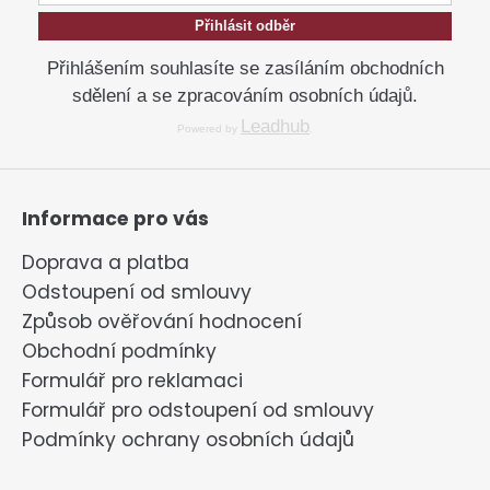
č
i
u
s
Přihlásit odběr
j
u
Přihlášením souhlasíte se zasíláním obchodních
e
sdělení a se zpracováním osobních údajů.
m
e
Leadhub
Powered by
.
Informace pro vás
Doprava a platba
Odstoupení od smlouvy
Způsob ověřování hodnocení
Obchodní podmínky
Formulář pro reklamaci
Formulář pro odstoupení od smlouvy
Podmínky ochrany osobních údajů