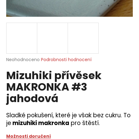
a
j
í
t
?
Průměrné
Neohodnoceno
Podrobnosti hodnocení
hodnocení
Mizuhiki přívěsek
produktu
HLEDAT
je
MAKRONKA #3
0,0
z
jahodová
5
D
hvězdiček.
o
p
Sladké pokušení, které je však bez cukru. To
o
je
mizuhiki makronka
pro štěstí.
r
u
Možnosti doručení