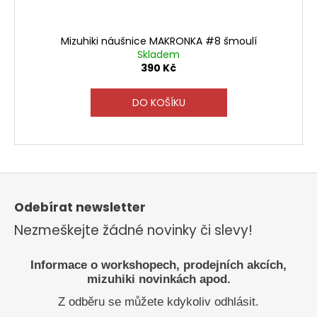
Mizuhiki náušnice MAKRONKA #8 šmoulí
Skladem
390 Kč
DO KOŠÍKU
Z
á
p
Odebírat newsletter
a
Nezmeškejte žádné novinky či slevy!
t
í
Informace o workshopech, prodejních akcích,
mizuhiki novinkách apod.
Z odběru se můžete kdykoliv odhlásit.