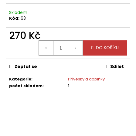
č
u
Skladem
j
Kód:
63
e
m
270 Kč
e
Měrná
DO KOŠÍKU
cena:
Zeptat se
Sdílet
Kategorie
:
Přívěsky a doplňky
počet skladem
:
1