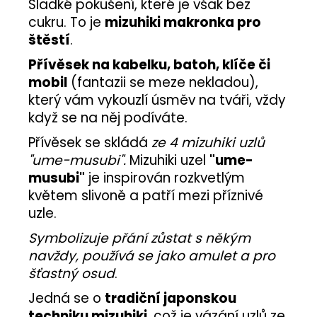
Sladké pokušení, které je však bez
cukru. To je
mizuhiki makronka pro
štěstí
.
Přívěsek na kabelku, batoh, klíče či
mobil
(fantazii se meze nekladou),
který vám vykouzlí úsměv na tváři, vždy
když se na něj podíváte.
Přívěsek se skládá
ze 4 mizuhiki uzlů
"ume-musubi".
Mizuhiki uzel
"ume-
musubi"
je inspirován rozkvetlým
květem slivoně a patří mezi příznivé
uzle.
Symbolizuje přání zůstat s někým
navždy, používá se jako amulet a pro
šťastný osud
.
Jedná se o
tradiční japonskou
techniku mizuhiki
, což je vázání uzlů ze