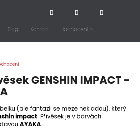
Hledat
Přihlášení
Nákupní
Blog
Kontakt
Hodnocení obchodu
košík
odnocení
ívěsek GENSHIN IMPACT -
KA
belku (ale fantazii se meze nekladou), který
nshin impact
. Přívěsek je v barvách
stavou
AYAKA
.