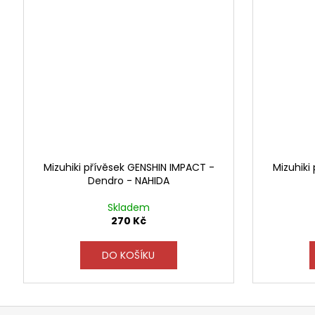
Mizuhiki přívěsek GENSHIN IMPACT -
Mizuhiki
Dendro - NAHIDA
Skladem
270 Kč
DO KOŠÍKU
Z