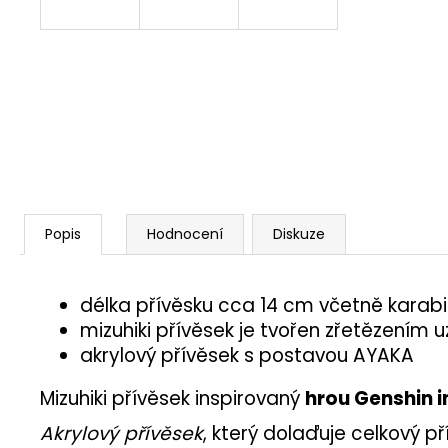
Popis
Hodnocení
Diskuze
délka přívěsku cca 14 cm včetně karab
mizuhiki přívěsek je tvořen zřetězením 
akrylový přívěsek s postavou AYAKA
Mizuhiki přívěsek inspirovaný
hrou Genshin 
Akrylový přívěsek
, který dolaďuje celkový p