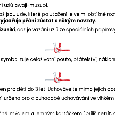
ní uzlů awaji-musubi.
ož jsou uzle, které po utažení je velmi obtížné ro
yjadřuje přání zůstat s někým navždy.
zuhiki
, což je vázání uzlů ze speciálních papíro
ymbolizuje celoživotní pouto, přátelství, náklonn
en pro děti do 3 let. Uchovávejte mimo jejich do
není určeno pro dlouhodobé uchovávání ve vlhkém
 ručně, mýdlem a jemným kartáčkem (příliš netřít