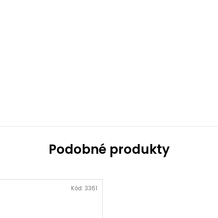
Kód:
3361