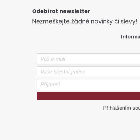
á
p
Odebírat newsletter
a
Nezmeškejte žádné novinky či slevy!
t
í
Informa
Přihlášením sou