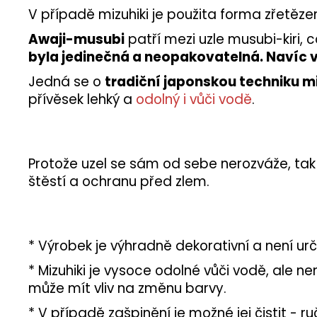
V případě mizuhiki je použita forma zřetěze
Awaji-musubi
patří mezi uzle musubi-kiri, c
byla jedinečná a neopakovatelná. Navíc v
Jedná se o
tradiční japonskou techniku mi
přívěsek lehký a
odolný i vůči vodě
.
Protože uzel se sám od sebe nerozváže, tak s
štěstí a ochranu před zlem.
* Výrobek je výhradně dekorativní a není urč
* Mizuhiki je vysoce odolné vůči vodě, ale 
může mít vliv na změnu barvy.
* V případě zašpinění je možné jej čistit -