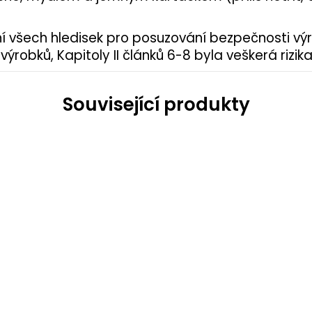
í všech hledisek pro posuzování bezpečnosti vý
ýrobků, Kapitoly II článků 6-8 byla veškerá riz