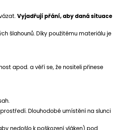
zvázat.
Vyjadřují přání, aby daná situace
vých šlahounů. Díky použitému materiálu je
ost apod. a věří se, že nositeli přinese
sah.
 prostředí. Dlouhodobé umístění na slunci
, aby nedošlo k poškození vláken) pod