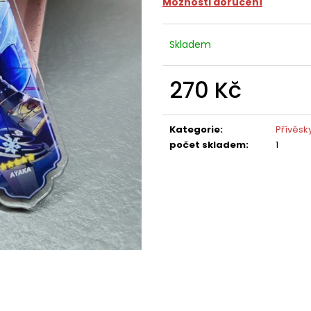
Možnosti doručení
Skladem
270 Kč
Měrná
cena:
Kategorie
:
Přívěsk
počet skladem
:
1