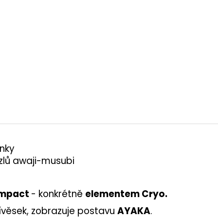
inky
uzlů awaji-musubi
impact
- konkrétně
elementem Cryo.
řívěsek, zobrazuje postavu
AYAKA
.