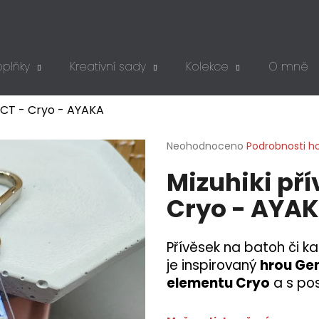
plňky
Kreativní sady
Kolekce
O mně
Co potřebujete najít?
ACT - Cryo - AYAKA
HLEDAT
Průměrné
Neohodnoceno
Podrobnosti h
hodnocení
Mizuhiki př
produktu
je
Doporučujeme
Cryo - AYA
0,0
z
5
hvězdiček.
Přívěsek na batoh či ka
je inspirovaný
hrou Ge
elementu Cryo
a s po