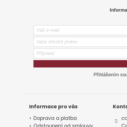
í
Informa
Přihlášením sou
Informace pro vás
Kont
Doprava a platba
ca
Odstoupení od smlouvy
Ca