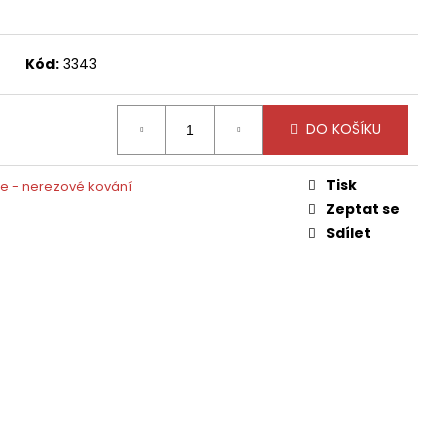
Kód:
3343
DO KOŠÍKU
Tisk
e - nerezové kování
Zeptat se
Sdílet