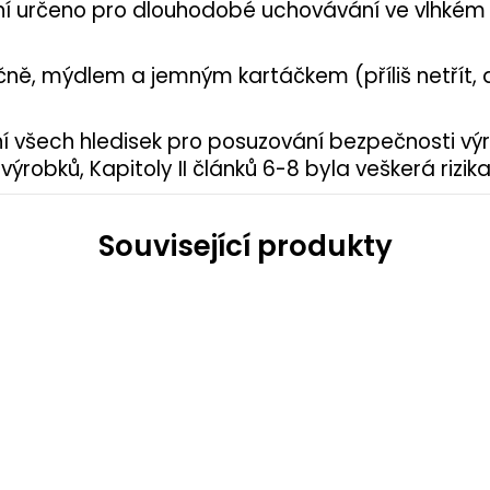
není určeno pro dlouhodobé uchovávání ve vlhkém
 ručně, mýdlem a jemným kartáčkem (příliš netřít
í všech hledisek pro posuzování bezpečnosti vý
ýrobků, Kapitoly II článků 6-8 byla veškerá riz