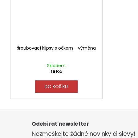
šroubovací klipsy s očkem - výměna
Skladem
15 Kč
DO KOŠÍKU
Z
á
p
Odebírat newsletter
a
Nezmeškejte žádné novinky či slevy!
t