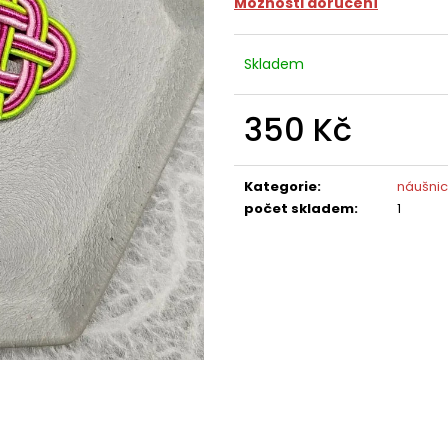
Možnosti doručení
Skladem
350 Kč
Měrná
cena:
Kategorie
:
náušnic
počet skladem
:
1