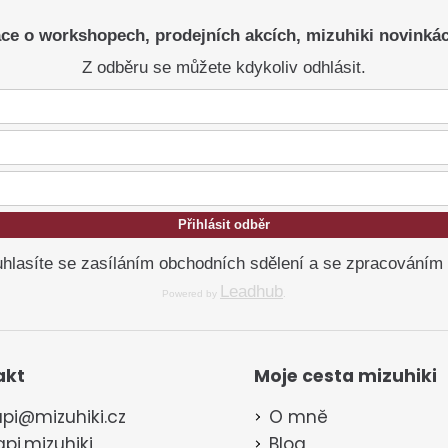
ce o workshopech, prodejních akcích, mizuhiki novinká
Z odběru se můžete kdykoliv odhlásit.
Přihlásit odběr
hlasíte se zasíláním obchodních sdělení a se zpracováním
Leadhub
Powered by
.
akt
Moje cesta mizuhiki
pi
@
mizuhiki.cz
O mně
pi.mizuhiki
Blog