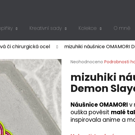
plňky
Kreativní sady
Kolekce
O mně
Co potřebujete najít?
vá či chirurgická ocel
mizuhiki náušnice OMAMORI De
HLEDAT
Průměrné
Neohodnoceno
Podrobnosti h
hodnocení
mizuhiki n
produktu
je
Doporučujeme
Demon Slaye
0,0
z
5
hvězdiček.
Náušnice OMAMORI
v 
ouška pověsit
malé ta
inspirovala anime a 