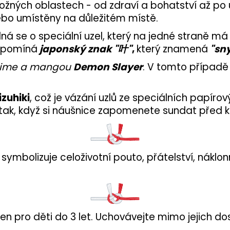
ožných oblastech - od zdraví a bohatství až po 
ebo umístěny na důležitém místě.
dná se o speciální uzel, který na jedné straně má
řipomíná
japonský znak "叶"
,
který znamená
"sny
anime a mangou
Demon Slayer
. V tomto případě 
zuhiki
, což je vázání uzlů ze speciálních papíro
 tak, když si náušnice zapomenete sundat před k
ymbolizuje celoživotní pouto, přátelství, náklonn
en pro děti do 3 let. Uchovávejte mimo jejich do