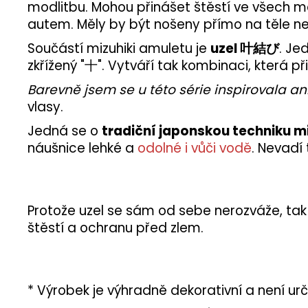
modlitbu. Mohou přinášet štěstí ve všech m
autem. Měly by být nošeny přímo na těle n
Součástí mizuhiki amuletu je
uzel 叶結び
. Je
zkřížený "十". Vytváří tak kombinaci, která p
Barevně jsem se u této série inspirovala 
vlasy.
Jedná se o
tradiční japonskou techniku mi
náušnice lehké a
odolné i vůči vodě
. Nevadí
Protože uzel se sám od sebe nerozváže, tak s
štěstí a ochranu před zlem.
* Výrobek je výhradně dekorativní a není urč