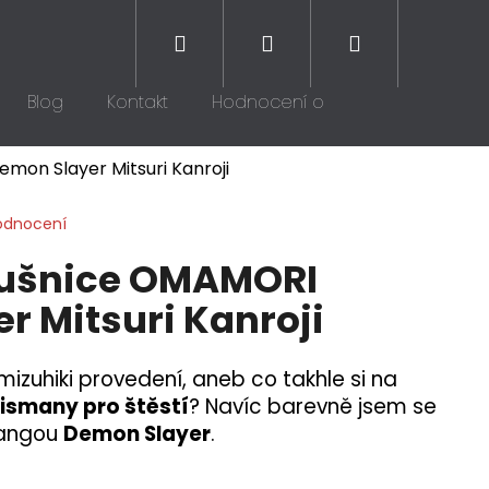
Hledat
Přihlášení
Nákupní
Blog
Kontakt
Hodnocení obchodu
košík
mon Slayer Mitsuri Kanroji
odnocení
áušnice OMAMORI
r Mitsuri Kanroji
mizuhiki provedení, aneb co takhle si na
lismany pro štěstí
? Navíc barevně jsem se
mangou
Demon Slayer
.