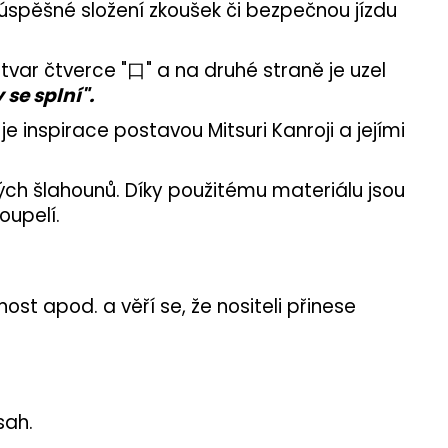
úspěšné složení zkoušek či bezpečnou jízdu
 tvar čtverce "口" a na druhé straně je uzel
 se splní".
je inspirace postavou Mitsuri Kanroji a jejími
vých šlahounů. Díky použitému materiálu jsou
oupelí.
ost apod. a věří se, že nositeli přinese
sah.