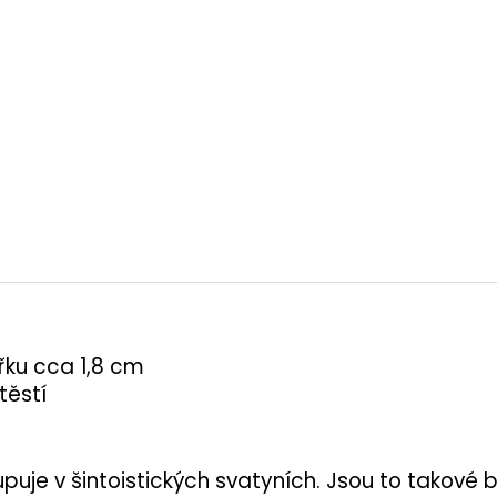
řku cca 1,8 cm
těstí
kupuje v šintoistických svatyních. Jsou to takové