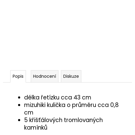
Popis
Hodnocení
Diskuze
délka řetízku cca 43 cm
mizuhiki kulička o průměru cca 0,8
cm
5 křišťálových tromlovaných
kamínků