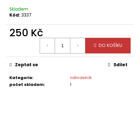
č
u
Skladem
j
Kód:
3337
e
m
250 Kč
e
Měrná
DO KOŠÍKU
cena:
Zeptat se
Sdílet
Kategorie
:
náhrdelník
počet skladem
:
1