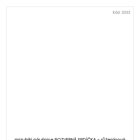
Kód:
3333
mizuhiki náušnice ROZVERNÁ SRDÍČKA - růženínová