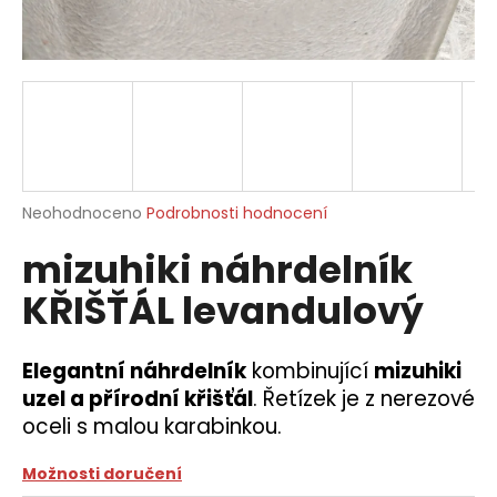
a
j
í
t
?
Průměrné
Neohodnoceno
Podrobnosti hodnocení
hodnocení
mizuhiki náhrdelník
produktu
HLEDAT
je
KŘIŠŤÁL levandulový
0,0
z
5
D
hvězdiček.
Elegantní náhrdelník
kombinující
mizuhiki
o
uzel a přírodní křišťál
. Řetízek je z nerezové
p
oceli s malou karabinkou.
o
r
u
Možnosti doručení