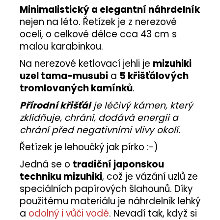
Minimalistický a elegantní náhrdelník
nejen na léto. Řetízek je z nerezové
oceli, o celkové délce cca 43 cm s
malou karabinkou.
Na nerezové ketlovací jehli je
mizuhiki
uzel tama-musubi
a
5 křišťálových
tromlovaných kamínků
.
Přírodní křišťál
je léčivý kámen, který
zklidňuje, chrání, dodává energii a
chrání před negativními vlivy okolí.
Řetízek je lehoučký jak pírko :-)
Jedná se o
tradiční japonskou
techniku mizuhiki
, což je vázání uzlů ze
speciálních papírových šlahounů. Díky
použitému materiálu je náhrdelník lehký
a
odolný i vůči vodě
. Nevadí tak, když si