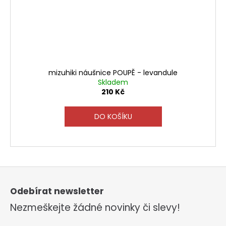
mizuhiki náušnice POUPĚ - levandule
Skladem
210 Kč
DO KOŠÍKU
Z
á
p
Odebírat newsletter
a
Nezmeškejte žádné novinky či slevy!
t
í