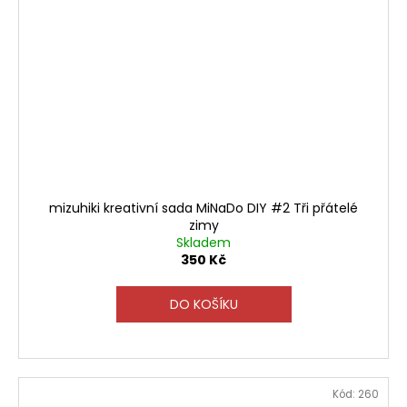
mizuhiki kreativní sada MiNaDo DIY #2 Tři přátelé
zimy
Skladem
350 Kč
DO KOŠÍKU
Kód:
260