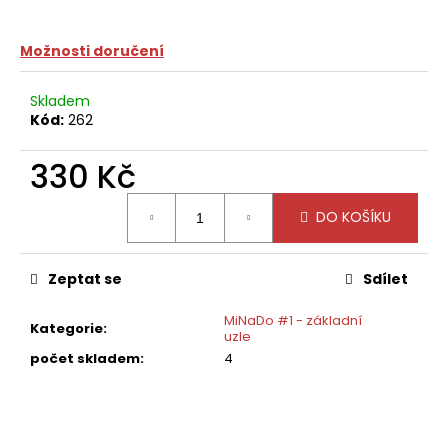
č
u
j
Možnosti doručení
e
m
Skladem
e
Kód:
262
330 Kč
Měrná
DO KOŠÍKU
cena:
Zeptat se
Sdílet
MiNaDo #1 - základní
Kategorie
:
uzle
počet skladem
:
4