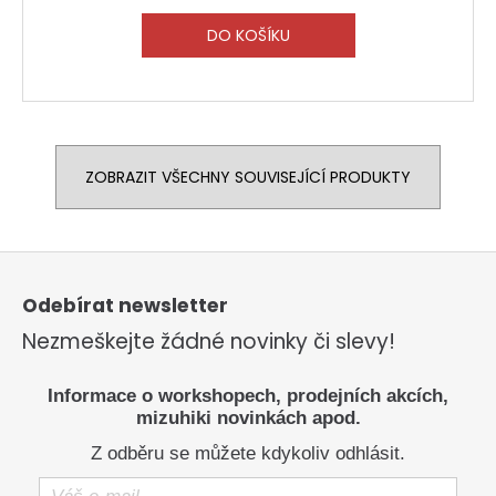
DO KOŠÍKU
ZOBRAZIT VŠECHNY SOUVISEJÍCÍ PRODUKTY
Z
á
p
Odebírat newsletter
a
Nezmeškejte žádné novinky či slevy!
t
í
Informace o workshopech, prodejních akcích,
mizuhiki novinkách apod.
Z odběru se můžete kdykoliv odhlásit.