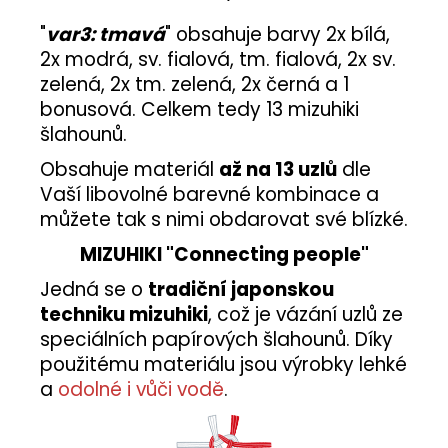
"
var3: tmavá
" obsahuje barvy 2x bílá,
2x modrá, sv. fialová, tm. fialová, 2x sv.
zelená, 2x tm. zelená, 2x černá a 1
bonusová. Celkem tedy 13 mizuhiki
šlahounů.
Obsahuje materiál
až na 13 uzlů
dle
Vaší libovolné barevné kombinace a
můžete tak s nimi obdarovat své blízké.
MIZUHIKI "Connecting people"
Jedná se o
tradiční japonskou
techniku mizuhiki
, což je vázání uzlů ze
speciálních papírových šlahounů. Díky
použitému materiálu jsou výrobky lehké
a
odolné i vůči vodě
.