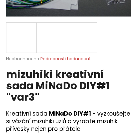
a
j
í
t
?
Průměrné
Neohodnoceno
Podrobnosti hodnocení
hodnocení
mizuhiki kreativní
produktu
HLEDAT
je
sada MiNaDo DIY#1
0,0
z
"var3"
5
D
hvězdiček.
o
p
Kreativní sada
MiNaDo DIY#1
- vyzkoušejte
o
si vázání mizuhiki uzlů a vyrobte mizuhiki
r
přívěsky nejen pro přátele.
u