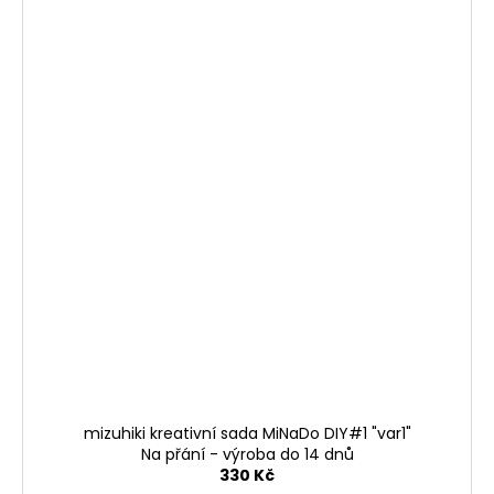
mizuhiki kreativní sada MiNaDo DIY#1 "var1"
Na přání - výroba do 14 dnů
330 Kč