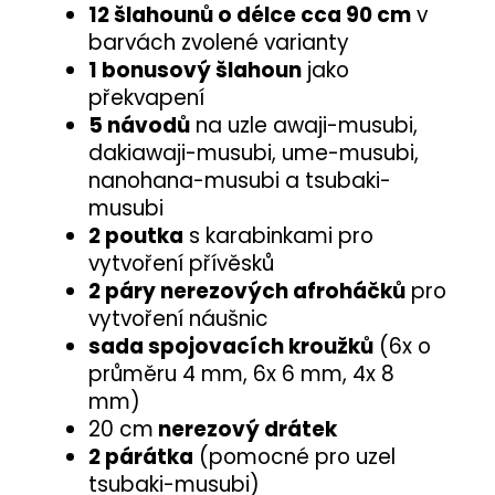
12 šlahounů o délce cca 90 cm
v
barvách zvolené varianty
1 bonusový šlahoun
jako
překvapení
5 návodů
na uzle awaji-musubi,
dakiawaji-musubi, ume-musubi,
nanohana-musubi a tsubaki-
musubi
2 poutka
s karabinkami pro
vytvoření přívěsků
2 páry nerezových afroháčků
pro
vytvoření náušnic
sada spojovacích kroužků
(6x o
průměru 4 mm, 6x 6 mm, 4x 8
mm)
20 cm
nerezový drátek
2 párátka
(pomocné pro uzel
tsubaki-musubi)