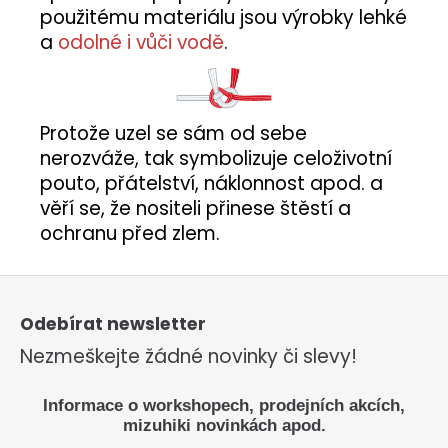
použitému materiálu jsou výrobky lehké
a
odolné i vůči vodě
.
Protože uzel se sám od sebe
nerozváže, tak symbolizuje celoživotní
pouto, přátelství, náklonnost apod. a
věří se, že nositeli přinese štěstí a
ochranu před zlem.
Z
á
p
Odebírat newsletter
a
Nezmeškejte žádné novinky či slevy!
t
í
Informace o workshopech, prodejních akcích,
mizuhiki novinkách apod.