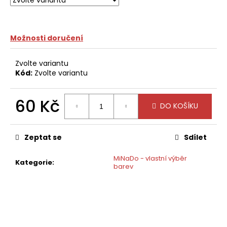
č
u
j
e
Možnosti doručení
m
e
Zvolte variantu
Kód:
Zvolte variantu
60 Kč
DO KOŠÍKU
Měrná
cena:
Zeptat se
Sdílet
MiNaDo - vlastní výběr
Kategorie
:
barev