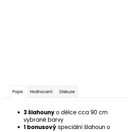
Popis
Hodnocení
Diskuze
3 šlahouny
o délce cca 90 cm
vybrané barvy
1 bonusový
speciální šlahoun o