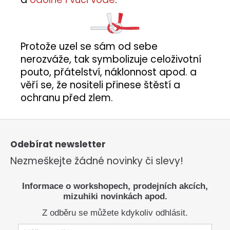
Protože uzel se sám od sebe
nerozváže, tak symbolizuje celoživotní
pouto, přátelství, náklonnost apod. a
věří se, že nositeli přinese štěstí a
ochranu před zlem.
Z
á
p
Odebírat newsletter
a
Nezmeškejte žádné novinky či slevy!
t
í
Informace o workshopech, prodejních akcích,
mizuhiki novinkách apod.
Z odběru se můžete kdykoliv odhlásit.