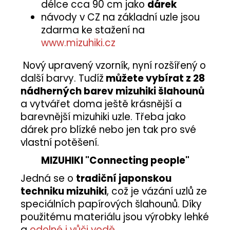
délce cca 90 cm jako
dárek
návody v CZ na základní uzle jsou
zdarma ke stažení na
www.mizuhiki.cz
Nový upravený vzorník, nyní rozšířený o
další barvy. Tudíž
můžete vybírat z 28
nádherných barev mizuhiki šlahounů
a vytvářet doma ještě krásnější a
barevnější mizuhiki uzle. Třeba jako
dárek pro blízké nebo jen tak pro své
vlastní potěšení.
MIZUHIKI "Connecting people"
Jedná se o
tradiční japonskou
techniku mizuhiki
, což je vázání uzlů ze
speciálních papírových šlahounů. Díky
použitému materiálu jsou výrobky lehké
a
odolné i vůči vodě
.