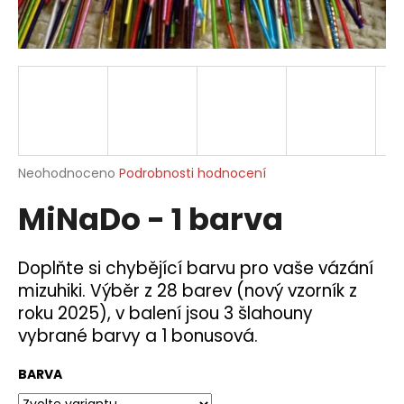
a
j
í
t
?
Průměrné
Neohodnoceno
Podrobnosti hodnocení
hodnocení
MiNaDo - 1 barva
produktu
HLEDAT
je
0,0
z
Doplňte si chybějící barvu pro vaše vázání
5
D
mizuhiki. Výběr z 28 barev (nový vzorník z
hvězdiček.
o
roku 2025), v balení jsou 3 šlahouny
p
vybrané barvy a 1 bonusová.
o
r
BARVA
u